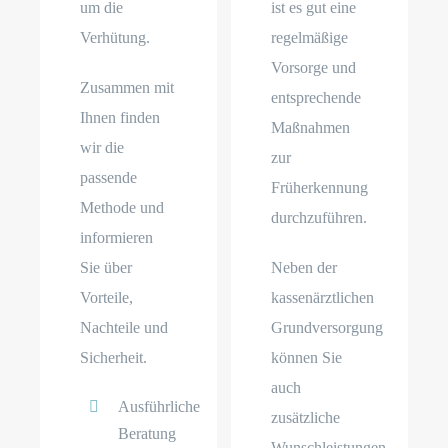
um die
ist es gut eine
Verhütung.
regelmäßige
Vorsorge und
Zusammen mit
entsprechende
Ihnen finden
Maßnahmen
wir die
zur
passende
Früherkennung
Methode und
durchzuführen.
informieren
Sie über
Neben der
Vorteile,
kassenärztlichen
Nachteile und
Grundversorgung
Sicherheit.
können Sie
auch
Ausführliche
zusätzliche
Beratung
Wunschleistungen