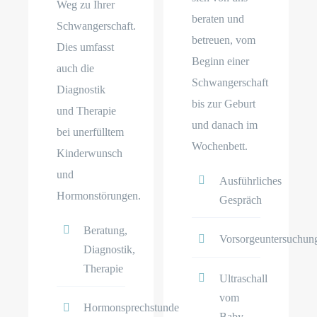
Weg zu Ihrer
beraten und
Schwangerschaft.
betreuen, vom
Dies umfasst
Beginn einer
auch die
Schwangerschaft
Diagnostik
bis zur Geburt
und Therapie
und danach im
bei unerfülltem
Wochenbett.
Kinderwunsch
und
Ausführliches
Hormonstörungen.
Gespräch
Beratung,
Vorsorgeuntersuchun
Diagnostik,
Therapie
Ultraschall
vom
Hormonsprechstunde
Baby