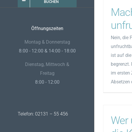
BUCHEN
Macht
unfr
Öffnungszeiten
Nein, die 
Montag & Donnerstag
unfruchtba
8:00 - 12:00 & 14:00 - 18:00
ist auf d
begrenzt.
Dienstag, Mittwoch &
im ersten
Freitag
Absetzen d
8:00 - 12:00
Telefon: 02131 – 55 456
Wer 