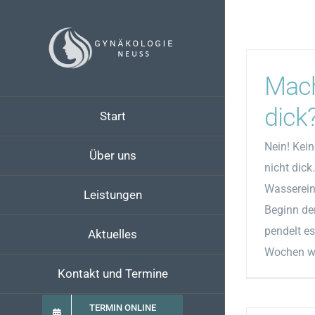
Zum
Inhalt
springen
Macht
dick
Start
Nein! Kein
Über uns
nicht dic
Wasserein
Leistungen
Beginn de
pendelt es
Aktuelles
Wochen wi
Kontakt und Termine
TERMIN ONLINE