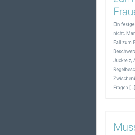
Frau
Ein festgel
nicht. Man
Fall zum 
Beschwerde
Juckreiz, 
Regelbes
Zwischenb
Fragen [...
Mus