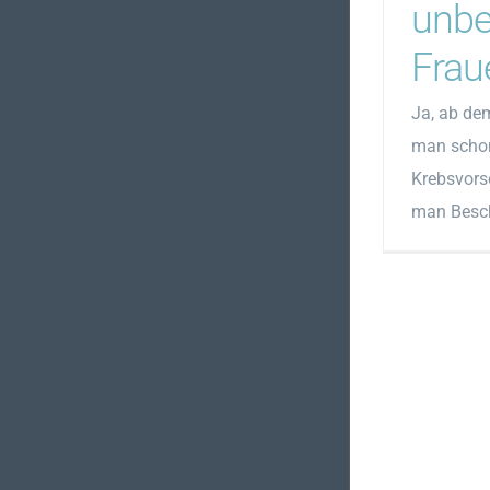
unbe
Frau
Ja, ab dem
man schon
Krebsvors
man Besc