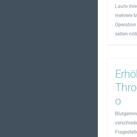
Laufe ihre
mehrere M
Operation 
selten nöt
Erhö
Thro
o
Blutgerin
verschied
Fragestell