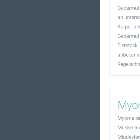
Gebärmutt
an untersc
Körper, z.
Gebärmutt
Eierstock.
unbekannt
Regelschm
Myo
Myome sin
Muskelkno
Mindestens