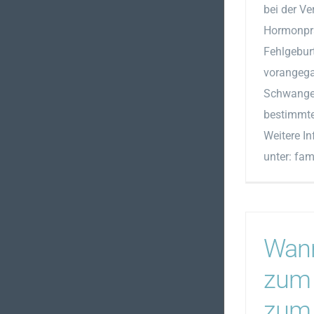
bei der V
Hormonprä
Fehlgebur
vorangeg
Schwanger
bestimmte
Weitere In
unter: fa
Wann
zum 
zum