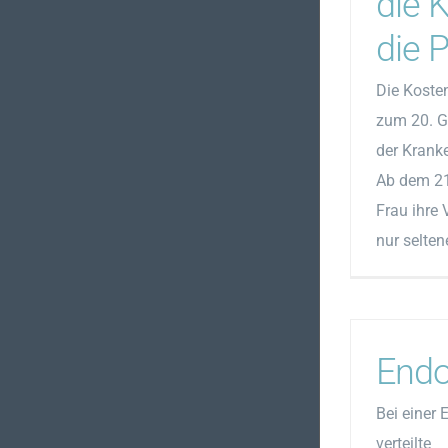
die 
die P
Die Kosten
zum 20. G
der Kran
Ab dem 21
Frau ihre 
nur seltene 
Endo
Bei einer 
verteilte